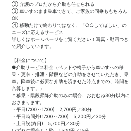
② 介護のプロだから介助も任せられる
③ 車いすのまま乗車できて、ご家族の同乗ももちろん
OK
④ 移動だけで終わりではなく、「○○してほしい」の
ニーズに応えるサービス
詳しくはホームページをご覧ください！写真・動画つき
で紹介しています。
【料金について】
●介助サービス料金（ベッドや椅子から車いすへの移
乗・更衣・排泄・階段などの介助をさせていただき、乗
車。降車後に必要な介助を済ませた時点までの、時間を
合算します。）
＊移乗・階段昇降介助のみの場合、おおむね30分以内に
おさまります。
・平日(7:00～17:00) 2,700円／30分
・平日時間外(17:00～7:00) 5,200円／30分
・土日祝(終日) 5,700円／30分
いずれの場合も以降 1,500円／15分