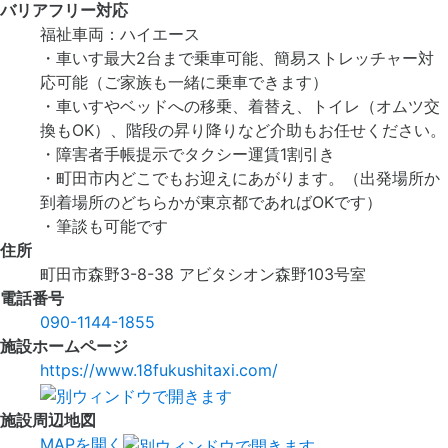
バリアフリー対応
福祉車両：ハイエース
・車いす最大2台まで乗車可能、簡易ストレッチャー対
応可能（ご家族も一緒に乗車できます）
・車いすやベッドへの移乗、着替え、トイレ（オムツ交
換もOK）、階段の昇り降りなど介助もお任せください。
・障害者手帳提示でタクシー運賃1割引き
・町田市内どこでもお迎えにあがります。（出発場所か
到着場所のどちらかが東京都であればOKです）
・筆談も可能です
住所
町田市森野3-8-38 アビタシオン森野103号室
電話番号
090-1144-1855
施設ホームページ
https://www.18fukushitaxi.com/
施設周辺地図
MAPを開く