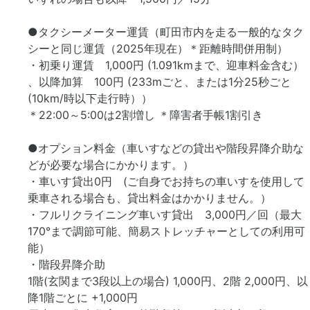
●タクシーメーター運賃（町田市内を走る一般的なタク
シーと同じ運賃（2025年現在）＊距離時間併用制）
・初乗り運賃 1,000円 (1.091kmまで、迎車料金含む）
、以降加算 100円 (233mごと、または1分25秒ごと
(10km/時以下走行時））
＊22:00～5:00は2割増し ＊障害者手帳1割引き
●オプション料金（車いすなどの貸出や階段昇降介助な
どが必要な場合にかかります。）
・車いす貸出0円 (ご自身でお持ちの車いすを使用して
乗車される場合も、貸出料金はかかりません。）
・フルリクライニング車いす貸出 3,000円／回（最大
170°まで調節可能、簡易ストレッチャーとしての利用可
能）
・階段昇降介助
1階(玄関まで3段以上の場合) 1,000円、2階 2,000円、以
降1階ごとに +1,000円