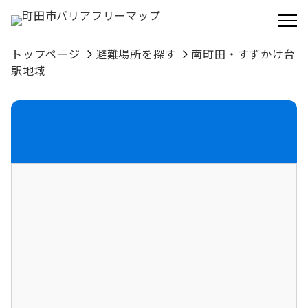
トップページ
避難場所を探す
南町田・すずかけ台
駅地域
避難施設分類
避難場所
住所
つくし野2-21-11
電話番号
795-3295
MAPを開く